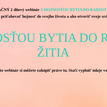
AČNÝ 2 dňový webinár
S HOJNOSŤOU BYTIA DO RADOSTI
priťahovať hojnosť do svojho života a ako otvoriť svoje srd
OSŤOU BYTIA DO 
ŽITIA
o webinár si môžete zakúpiť práve tu. Stačí vyplniť údaje vo