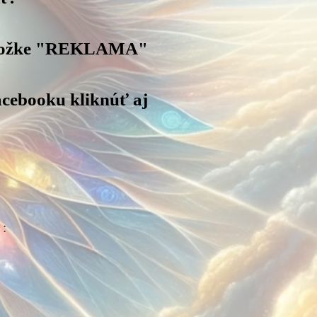
 záložke "REKLAMA"
acebooku kliknúť aj
 :