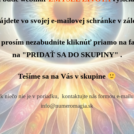
nájdete vo svojej e-mailovej schránke v
k, prosím nezabudnite kliknúť priamo na f
na "PRIDAŤ SA DO SKUPINY" .
Tešíme sa na Vás v skupine
k niečo nie je v poriadku, kontaktujte nás formou e-mailu
info@numeromagia.sk