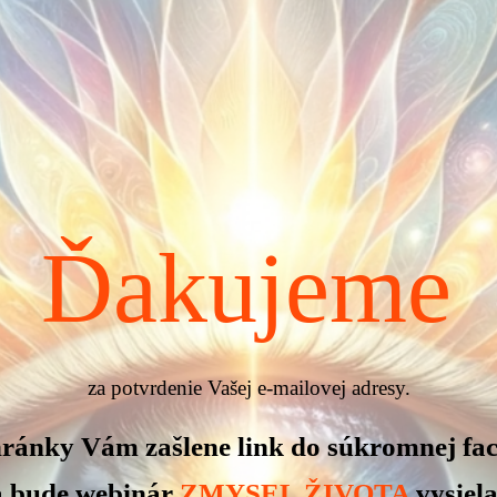
Ďakujeme
za potvrdenie Vašej e-mailovej adresy.
hránky Vám zašlene link do súkromnej fa
a bude webinár
ZMYSEL ŽIVOTA
vysiela