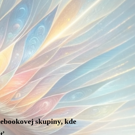
cebookovej skupiny, kde
ť.