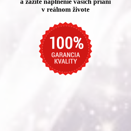
a zažite naplnenie vašich prianí
v reálnom živote