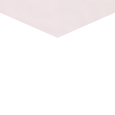
Čo na Vás v kurze čaká?
EGO vs. DUŠA
Ako rozpoznať hlas EGA a hlas DUŠE. Aké majú
najčastejšie prejavy a ako sa ich naučiť rozlíšiť