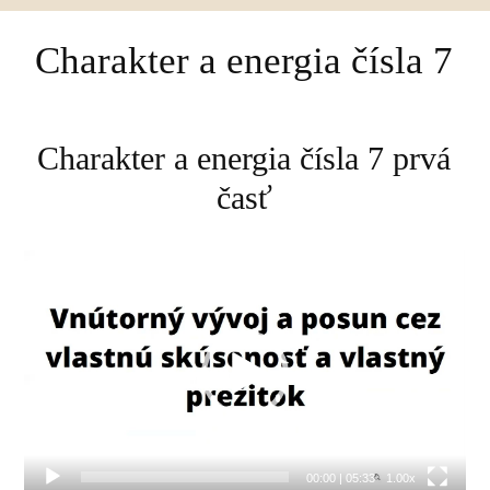
Charakter a energia čísla 7
Charakter a energia čísla 7 prvá
časť
Video
prehrávač
00:00
|
05:33
1.00x