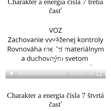
Charakter a energia čísla 7 tretia
časť
Video
prehrávač
00:00
|
18:25
1.00x
Charakter a energia čísla 7 štvrtá
časť