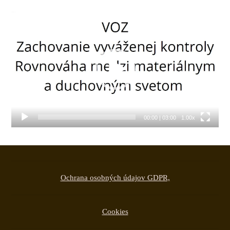
Video
prehrávač
00:00
|
03:00
1.00x
Ochrana osobných údajov GDPR,
Cookies