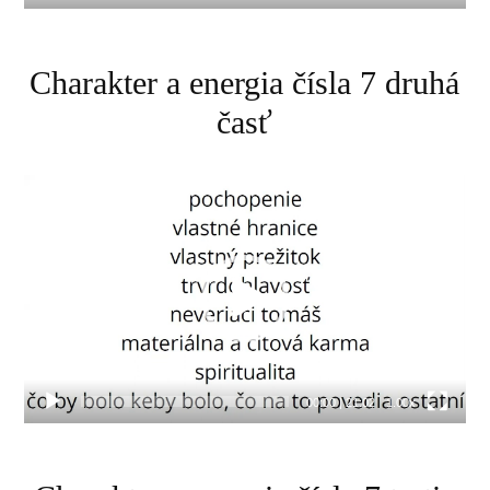
Charakter a energia čísla 7 druhá
časť
Video
prehrávač
00:00
|
21:02
1.00x