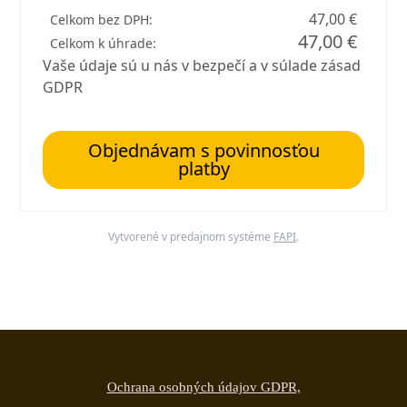
47,00 €
Celkom bez DPH:
47,00 €
Celkom k úhrade:
Vaše údaje sú u nás v bezpečí a v súlade zásad
GDPR
Objednávam s povinnosťou
platby
Vytvorené v predajnom systéme
FAPI
.
Ochrana osobných údajov GDPR,