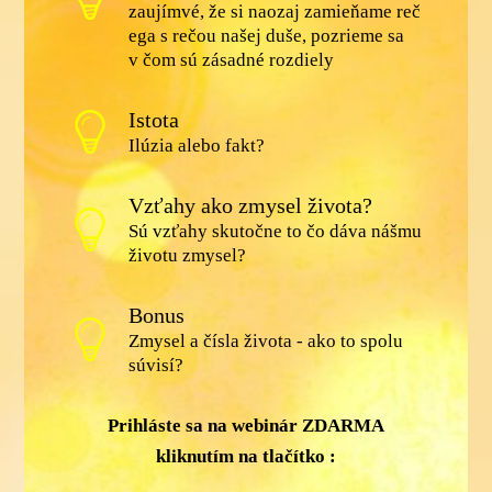
zaujímvé, že si naozaj zamieňame reč
ega s rečou našej duše, pozrieme sa
v čom sú zásadné rozdiely
Istota
Ilúzia alebo fakt?
Vzťahy ako zmysel života?
Sú vzťahy skutočne to čo dáva nášmu
životu zmysel?
Bonus
Zmysel a čísla života - ako to spolu
súvisí?
Prihláste sa na webinár ZDARMA
kliknutím na tlačítko :