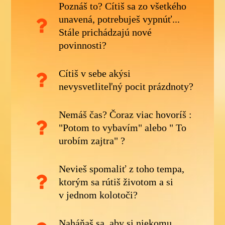
Poznáš to? Cítiš sa zo všetkého
unavená, potrebuješ vypnúť...
Stále prichádzajú nové
povinnosti?
Cítiš v sebe akýsi
nevysvetliteľný pocit prázdnoty?
Nemáš čas? Čoraz viac hovoríš :
"Potom to vybavím" alebo " To
urobím zajtra" ?
Nevieš spomaliť z toho tempa,
ktorým sa rútiš životom a si
v jednom kolotoči?
Naháňaš sa, aby si niekomu