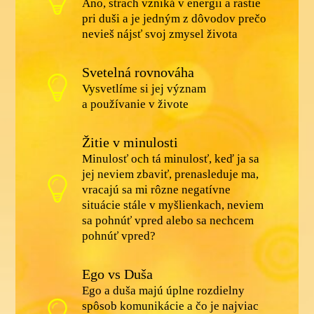
Áno, strach vzniká v energii a rastie
pri duši a je jedným z dôvodov prečo
nevieš nájsť svoj zmysel života
Svetelná rovnováha
Vysvetlíme si jej význam
a používanie v živote
Žitie v minulosti
Minulosť och tá minulosť, keď ja sa
jej neviem zbaviť, prenasleduje ma,
vracajú sa mi rôzne negatívne
situácie stále v myšlienkach, neviem
sa pohnúť vpred alebo sa nechcem
pohnúť vpred?
Ego vs Duša
Ego a duša majú úplne rozdielny
spôsob komunikácie a čo je najviac