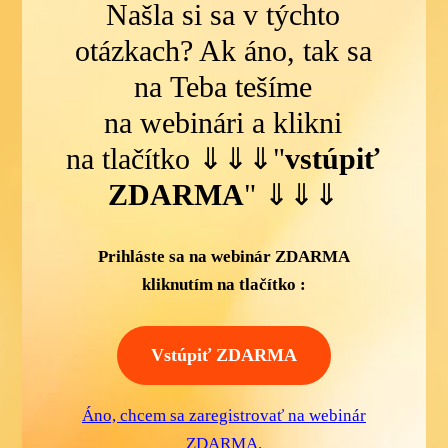
Našla si sa v týchto
otázkach? Ak áno, tak sa
na Teba tešíme
na webinári a klikni
na tlačítko ⇓⇓⇓"
vstúpiť
ZDARMA
" ⇓⇓⇓
Prihláste sa na webinár ZDARMA
kliknutím na tlačítko :
Vstúpiť ZDARMA
Áno, chcem sa zaregistrovať na webinár
ZDARMA.