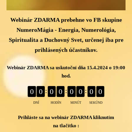
Webinár ZDARMA prebehne vo FB skupine
NumeroMágia - Energia, Numerológia,
Spiritualita a Duchovný Svet, určenej iba pre
prihlásených účastníkov.
Webinár ZDARMA sa uskutoční dňa 15.4.2024 o 19:00
hod.
0
0
0
0
0
0
0
0
DNÍ
HODÍN
MINÚT
SEKÚND
Prihláste sa na webinár ZDARMA kliknutím
na tlačítko :