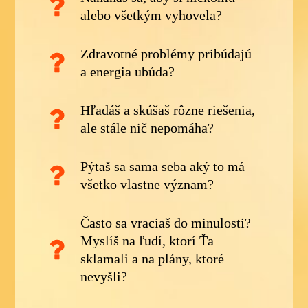
alebo všetkým vyhovela?
Zdravotné problémy pribúdajú
a energia ubúda?
Hľadáš a skúšaš rôzne riešenia,
ale stále nič nepomáha?
Pýtaš sa sama seba aký to má
všetko vlastne význam?
Často sa vraciaš do minulosti?
Myslíš na ľudí, ktorí Ťa
sklamali a na plány, ktoré
nevyšli?